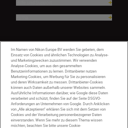
Hilfe und Support
Firma
Im Namen von Nikon Europe BV werden Sie gebeten, dem
Einsatz von Cookies und ähnlichen Technologien zu Analyse-
und Marketingzwecken zuzustimmen. Wir verwenden
Analyse-Cookies, um aus den gesammelten
Benutzerinformationen zu lernen. Drittanbieter nutzen
Marketing-Cookies, um Werbung für Sie zu personalisieren
und deren Wirksamkeit zu messen. Drittanbieter-Cookies
können auch Daten außerhalb unserer Websites sammeln.
Ausführliche Informationen darüber, wie Google diese Daten
DE
Nikon Sites
verarbeitet und schützt, finden Sie auf der Seite DSGVO-
Kontakt
Datenschutzhinweis
Anforderungen an Unternehmen von Google. Durch Anklicken
von „Alle akzeptieren“ erklären Sie sich mit dem Setzen von
Nutzungsbedingungen
Cookies und der Verarbeitung personenbezogener Daten
Geschäftsbedingungen des Nikon Stores
einverstanden. Wenn Sie mehr zu diesem Thema wissen
Cookie-Hinweise
Barrierefreiheit
möchten, beachten Sie bitte unsere Cookie-