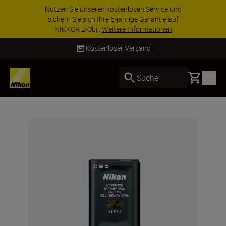
 unseren kostenlosen Service und
ZUBEHÖR IM
e sich Ihre 5-jährige Garantie auf
ausgewählte
Z-Obj...
Weitere Informationen
Ihre
Kostenloser Versand
Basket
Suche