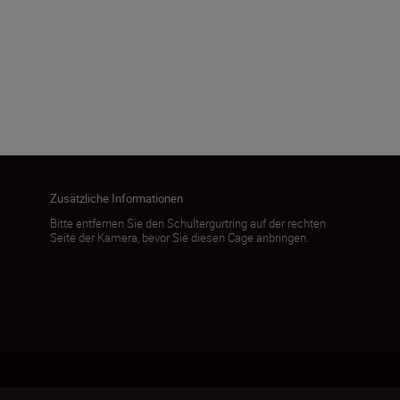
379,0 g ± 5,0 g
Mehr laden
Zusätzliche Informationen
Bitte entfernen Sie den Schultergurtring auf der rechten
Seite der Kamera, bevor Sie diesen Cage anbringen.