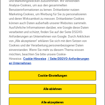
und Marketingzwecken zuzustimmen. Wir verwenden
Analyse-Cookies, um aus den gesammelten
Benutzerinformationen zu lernen. Drittanbieter nutzen
Marketing-Cookies, um Werbung für Sie zu personalisieren
und deren Wirksamkeit zu messen. Drittanbieter-Cookies
DE
Nikon Sites
können auch Daten außerhalb unserer Websites sammeln.
Kontakt
Datenschutzhinweis
Ausführliche Informationen darüber, wie Google diese Daten
Nutzungsbedingungen
verarbeitet und schützt, finden Sie auf der Seite DSGVO-
Anforderungen an Unternehmen von Google. Durch Anklicken
Geschäftsbedingungen des Nikon Stores
von „Alle akzeptieren“ erklären Sie sich mit dem Setzen von
Cookie-Hinweise
Barrierefreiheit
Cookies und der Verarbeitung personenbezogener Daten
Cookie-Einstellungen
einverstanden. Wenn Sie mehr zu diesem Thema wissen
© 2026 Nikon
möchten, beachten Sie bitte unsere Cookie-
Hinweise.
Cookie-Hinweise
/ Seite DSGVO-Anforderungen
an Unternehmen
SKIP
Cookie-Einstellungen
Alle ablehnen
Alle akzeptieren