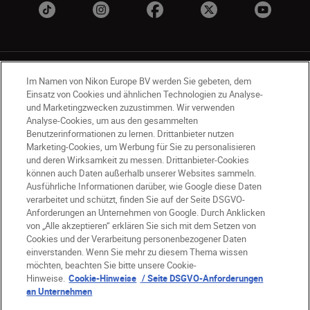
Im Namen von Nikon Europe BV werden Sie gebeten, dem
Einsatz von Cookies und ähnlichen Technologien zu Analyse-
und Marketingzwecken zuzustimmen. Wir verwenden
Analyse-Cookies, um aus den gesammelten
DE
Nikon Sites
Benutzerinformationen zu lernen. Drittanbieter nutzen
Kontakt
Datenschutzhinweis
Marketing-Cookies, um Werbung für Sie zu personalisieren
und deren Wirksamkeit zu messen. Drittanbieter-Cookies
Nutzungsbedingungen
können auch Daten außerhalb unserer Websites sammeln.
Geschäftsbedingungen des Nikon Stores
Ausführliche Informationen darüber, wie Google diese Daten
Cookie-Hinweise
Barrierefreiheit
verarbeitet und schützt, finden Sie auf der Seite DSGVO-
Cookie-Einstellungen
Anforderungen an Unternehmen von Google. Durch Anklicken
von „Alle akzeptieren“ erklären Sie sich mit dem Setzen von
© 2026 Nikon
Cookies und der Verarbeitung personenbezogener Daten
einverstanden. Wenn Sie mehr zu diesem Thema wissen
möchten, beachten Sie bitte unsere Cookie-
Hinweise.
Cookie-Hinweise
/ Seite DSGVO-Anforderungen
SKIP
an Unternehmen