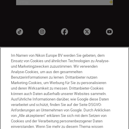
Firma
Im Namen von Nikon Europe BV werden Sie gebeten, dem
Einsatz von Cookies und ähnlichen Technologien zu Analyse-
und Marketingzwecken zuzustimmen. Wir verwenden
Analyse-Cookies, um aus den gesammelten
Benutzerinformationen zu lernen. Drittanbieter nutzen
DE
Nikon Sites
Marketing-Cookies, um Werbung für Sie zu personalisieren
Kontakt
Datenschutzhinweis
und deren Wirksamkeit zu messen. Drittanbieter-Cookies
können auch Daten außerhalb unserer Websites sammeln.
Nutzungsbedingungen
Ausführliche Informationen darüber, wie Google diese Daten
Geschäftsbedingungen des Nikon Stores
verarbeitet und schützt, finden Sie auf der Seite DSGVO-
Cookie-Hinweise
Barrierefreiheit
Anforderungen an Unternehmen von Google. Durch Anklicken
von „Alle akzeptieren“ erklären Sie sich mit dem Setzen von
Cookie-Einstellungen
Cookies und der Verarbeitung personenbezogener Daten
© 2026 Nikon
einverstanden. Wenn Sie mehr zu diesem Thema wissen