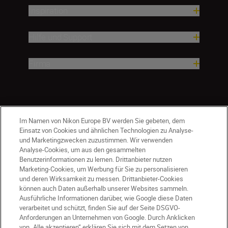
Inspiration
Hilfe und Support
Firma
Im Namen von Nikon Europe BV werden Sie gebeten, dem
Einsatz von Cookies und ähnlichen Technologien zu Analyse-
und Marketingzwecken zuzustimmen. Wir verwenden
Analyse-Cookies, um aus den gesammelten
Benutzerinformationen zu lernen. Drittanbieter nutzen
Marketing-Cookies, um Werbung für Sie zu personalisieren
und deren Wirksamkeit zu messen. Drittanbieter-Cookies
können auch Daten außerhalb unserer Websites sammeln.
Ausführliche Informationen darüber, wie Google diese Daten
DE
Nikon Sites
verarbeitet und schützt, finden Sie auf der Seite DSGVO-
Kontakt
Datenschutzhinweis
Anforderungen an Unternehmen von Google. Durch Anklicken
von „Alle akzeptieren“ erklären Sie sich mit dem Setzen von