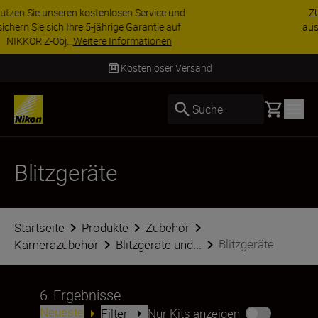
ZUBEHÖR IM ANGEBOT | Sparen Sie 15 % auf
ausgewähltes Zubehör und vervollständigen Sie
Ihre Ausrüstu...
Jetzt einkaufen
Lieferung innerhalb von 2–4 Werktagen
Basket
Suche
Blitzgeräte
Startseite
Produkte
Zubehör
Blitzgeräte
Kamerazubehör
Blitzgeräte und...
6
Ergebnisse
Neueste
Filter
Nur Kits anzeigen