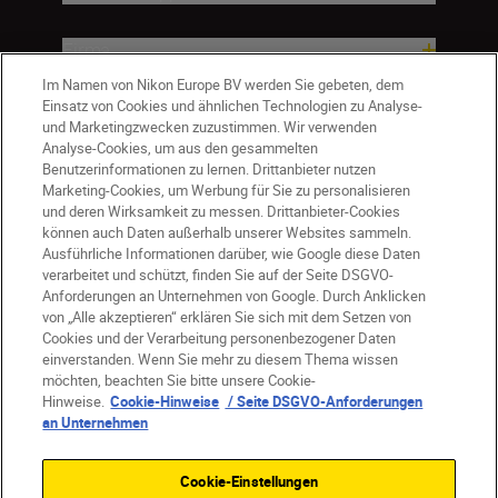
Firma
Im Namen von Nikon Europe BV werden Sie gebeten, dem
Einsatz von Cookies und ähnlichen Technologien zu Analyse-
und Marketingzwecken zuzustimmen. Wir verwenden
Analyse-Cookies, um aus den gesammelten
Benutzerinformationen zu lernen. Drittanbieter nutzen
Marketing-Cookies, um Werbung für Sie zu personalisieren
und deren Wirksamkeit zu messen. Drittanbieter-Cookies
können auch Daten außerhalb unserer Websites sammeln.
Ausführliche Informationen darüber, wie Google diese Daten
verarbeitet und schützt, finden Sie auf der Seite DSGVO-
Anforderungen an Unternehmen von Google. Durch Anklicken
von „Alle akzeptieren“ erklären Sie sich mit dem Setzen von
Cookies und der Verarbeitung personenbezogener Daten
DE
Nikon Sites
einverstanden. Wenn Sie mehr zu diesem Thema wissen
möchten, beachten Sie bitte unsere Cookie-
Kontakt
Datenschutzhinweis
Hinweise.
Cookie-Hinweise
/ Seite DSGVO-Anforderungen
Nutzungsbedingungen
an Unternehmen
Geschäftsbedingungen des Nikon Stores
Cookie-Hinweise
Barrierefreiheit
Cookie-Einstellungen
Cookie-Einstellungen