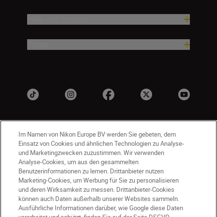
Hilfe und Support
Firma
Im Namen von Nikon Europe BV werden Sie gebeten, dem
Einsatz von Cookies und ähnlichen Technologien zu Analyse-
und Marketingzwecken zuzustimmen. Wir verwenden
Analyse-Cookies, um aus den gesammelten
Benutzerinformationen zu lernen. Drittanbieter nutzen
DE
Nikon Sites
Marketing-Cookies, um Werbung für Sie zu personalisieren
Kontakt
Datenschutzhinweis
und deren Wirksamkeit zu messen. Drittanbieter-Cookies
können auch Daten außerhalb unserer Websites sammeln.
Nutzungsbedingungen
Ausführliche Informationen darüber, wie Google diese Daten
Geschäftsbedingungen des Nikon Stores