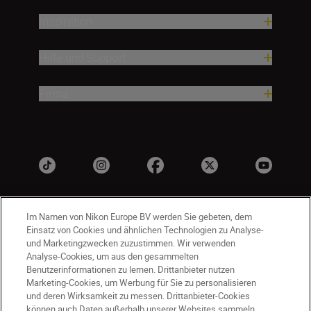
Inspiration
Hilfe und Support
Firma
Im Namen von Nikon Europe BV werden Sie gebeten, dem
Einsatz von Cookies und ähnlichen Technologien zu Analyse-
und Marketingzwecken zuzustimmen. Wir verwenden
Analyse-Cookies, um aus den gesammelten
Benutzerinformationen zu lernen. Drittanbieter nutzen
DE
Nikon Sites
Marketing-Cookies, um Werbung für Sie zu personalisieren
und deren Wirksamkeit zu messen. Drittanbieter-Cookies
Kontakt
Datenschutzhinweis
können auch Daten außerhalb unserer Websites sammeln.