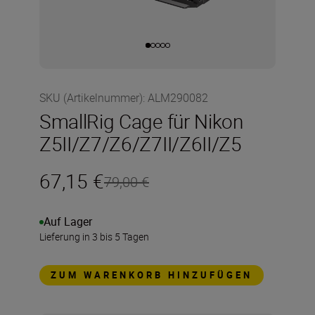
SKU (Artikelnummer)
:
ALM290082
SmallRig Cage für Nikon
Z5II/Z7/Z6/Z7II/Z6II/Z5
67,15 €
79,00 €
Auf Lager
Lieferung in 3 bis 5 Tagen
ZUM WARENKORB HINZUFÜGEN