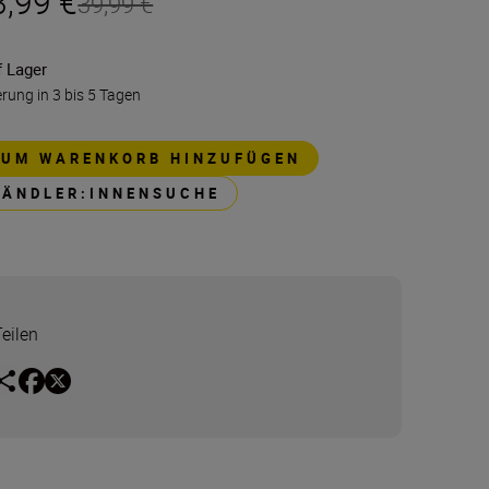
3,99 €
39,99 €
f Lager
erung in 3 bis 5 Tagen
ZUM WARENKORB HINZUFÜGEN
HÄNDLER:INNENSUCHE
Teilen