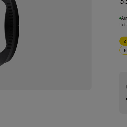
3
Au
Lief