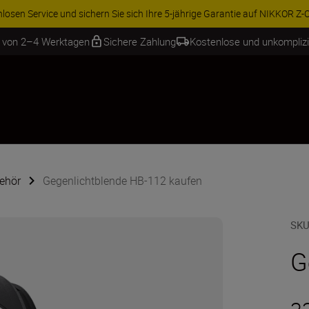
ren Sie 15 % auf ausgewähltes Zubehör und vervollständigen Sie Ihre A
b von 2–4 Werktagen
Sichere Zahlung
Kostenlose und unkompliz
ehör
Gegenlichtblende HB-112 kaufen
SKU
G