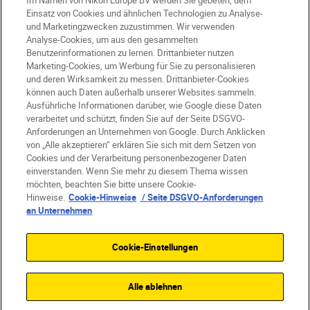
Im Namen von Nikon Europe BV werden Sie gebeten, dem
Einsatz von Cookies und ähnlichen Technologien zu Analyse-
und Marketingzwecken zuzustimmen. Wir verwenden
Analyse-Cookies, um aus den gesammelten
Benutzerinformationen zu lernen. Drittanbieter nutzen
DE
Nikon Sites
Marketing-Cookies, um Werbung für Sie zu personalisieren
Kontakt
Datenschutzhinweis
und deren Wirksamkeit zu messen. Drittanbieter-Cookies
können auch Daten außerhalb unserer Websites sammeln.
Nutzungsbedingungen
Ausführliche Informationen darüber, wie Google diese Daten
Geschäftsbedingungen des Nikon Stores
verarbeitet und schützt, finden Sie auf der Seite DSGVO-
Cookie-Hinweise
Barrierefreiheit
Anforderungen an Unternehmen von Google. Durch Anklicken
von „Alle akzeptieren“ erklären Sie sich mit dem Setzen von
Cookie-Einstellungen
Cookies und der Verarbeitung personenbezogener Daten
© 2026 Nikon
einverstanden. Wenn Sie mehr zu diesem Thema wissen
möchten, beachten Sie bitte unsere Cookie-
Hinweise.
Cookie-Hinweise
/ Seite DSGVO-Anforderungen
an Unternehmen
SKIP
Cookie-Einstellungen
Alle ablehnen