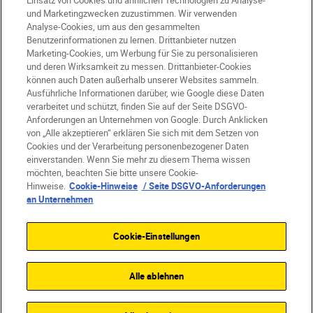
Einsatz von Cookies und ähnlichen Technologien zu Analyse-
und Marketingzwecken zuzustimmen. Wir verwenden
Analyse-Cookies, um aus den gesammelten
Benutzerinformationen zu lernen. Drittanbieter nutzen
Marketing-Cookies, um Werbung für Sie zu personalisieren
DE
Nikon Sites
und deren Wirksamkeit zu messen. Drittanbieter-Cookies
können auch Daten außerhalb unserer Websites sammeln.
Kontakt
Datenschutzhinweis
Ausführliche Informationen darüber, wie Google diese Daten
Nutzungsbedingungen
verarbeitet und schützt, finden Sie auf der Seite DSGVO-
Geschäftsbedingungen des Nikon Stores
Anforderungen an Unternehmen von Google. Durch Anklicken
Cookie-Hinweise
Barrierefreiheit
von „Alle akzeptieren“ erklären Sie sich mit dem Setzen von
Cookies und der Verarbeitung personenbezogener Daten
Cookie-Einstellungen
einverstanden. Wenn Sie mehr zu diesem Thema wissen
© 2026 Nikon
möchten, beachten Sie bitte unsere Cookie-
Hinweise.
Cookie-Hinweise
/ Seite DSGVO-Anforderungen
an Unternehmen
SKIP
Cookie-Einstellungen
Alle ablehnen