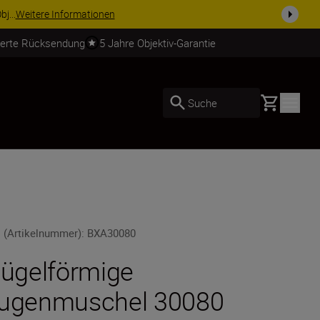
j...
Weitere Informationen
ierte Rücksendung
5 Jahre Objektiv-Garantie
Basket
Suche
 (Artikelnummer)
:
BXA30080
lügelförmige
ugenmuschel 30080