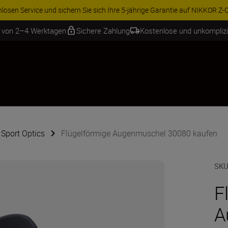
osen Service und sichern Sie sich Ihre 5-jährige Garantie auf NIKKOR Z-Ob
b von 2–4 Werktagen
Sichere Zahlung
Kostenlose und unkompliz
 Sport Optics
Flügelförmige Augenmuschel 30080 kaufen
SKU
F
A