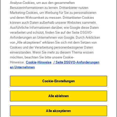
Analyse-Cookies, um aus den gesammelten
Benutzerinformationen zu lernen. Drittanbieter nutzen
Marketing-Cookies, um Werbung für Sie zu personalisieren
und deren Wirksamkeit zu messen. Drittanbieter-Cookies
können auch Daten außerhalb unserer Websites sammeln.
Ausführliche Informationen darüber, wie Google diese Daten
DE
Nikon Sites
verarbeitet und schützt, finden Sie auf der Seite DSGVO-
Kontakt
Datenschutzhinweis
Anforderungen an Unternehmen von Google. Durch Anklicken
von „Alle akzeptieren“ erklären Sie sich mit dem Setzen von
Nutzungsbedingungen
Cookies und der Verarbeitung personenbezogener Daten
Geschäftsbedingungen des Nikon Stores
einverstanden. Wenn Sie mehr zu diesem Thema wissen
Cookie-Hinweise
Barrierefreiheit
möchten, beachten Sie bitte unsere Cookie-
Cookie-Einstellungen
Hinweise.
Cookie-Hinweise
/ Seite DSGVO-Anforderungen
© 2026 Nikon
an Unternehmen
Cookie-Einstellungen
SKIP
Alle ablehnen
Alle akzeptieren