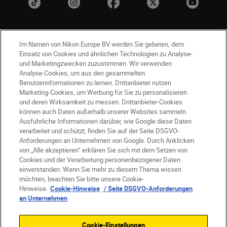
Im Namen von Nikon Europe BV werden Sie gebeten, dem
Einsatz von Cookies und ähnlichen Technologien zu Analyse-
und Marketingzwecken zuzustimmen. Wir verwenden
Analyse-Cookies, um aus den gesammelten
Benutzerinformationen zu lernen. Drittanbieter nutzen
DE
Nikon Sites
Marketing-Cookies, um Werbung für Sie zu personalisieren
Kontakt
Datenschutzhinweis
und deren Wirksamkeit zu messen. Drittanbieter-Cookies
können auch Daten außerhalb unserer Websites sammeln.
Nutzungsbedingungen
Ausführliche Informationen darüber, wie Google diese Daten
Geschäftsbedingungen des Nikon Stores
verarbeitet und schützt, finden Sie auf der Seite DSGVO-
Cookie-Hinweise
Barrierefreiheit
Anforderungen an Unternehmen von Google. Durch Anklicken
von „Alle akzeptieren“ erklären Sie sich mit dem Setzen von
Cookie-Einstellungen
Cookies und der Verarbeitung personenbezogener Daten
© 2026 Nikon
einverstanden. Wenn Sie mehr zu diesem Thema wissen
möchten, beachten Sie bitte unsere Cookie-
Hinweise.
Cookie-Hinweise
/ Seite DSGVO-Anforderungen
an Unternehmen
SKIP
Cookie-Einstellungen