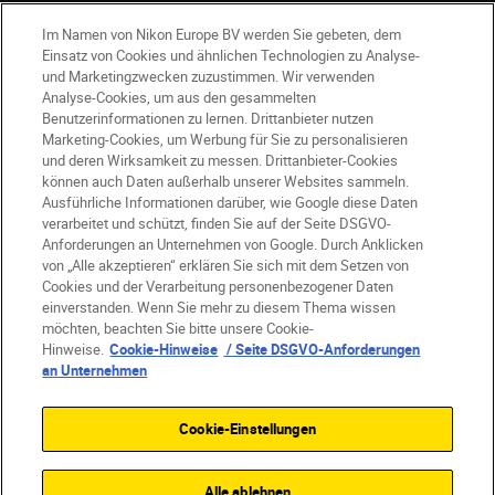
Im Namen von Nikon Europe BV werden Sie gebeten, dem
Einsatz von Cookies und ähnlichen Technologien zu Analyse-
und Marketingzwecken zuzustimmen. Wir verwenden
Analyse-Cookies, um aus den gesammelten
Benutzerinformationen zu lernen. Drittanbieter nutzen
Marketing-Cookies, um Werbung für Sie zu personalisieren
und deren Wirksamkeit zu messen. Drittanbieter-Cookies
DE
Nikon Sites
können auch Daten außerhalb unserer Websites sammeln.
Kontakt
Datenschutzhinweis
Ausführliche Informationen darüber, wie Google diese Daten
Nutzungsbedingungen
verarbeitet und schützt, finden Sie auf der Seite DSGVO-
Anforderungen an Unternehmen von Google. Durch Anklicken
Geschäftsbedingungen des Nikon Stores
von „Alle akzeptieren“ erklären Sie sich mit dem Setzen von
Cookie-Hinweise
Barrierefreiheit
Cookies und der Verarbeitung personenbezogener Daten
Cookie-Einstellungen
einverstanden. Wenn Sie mehr zu diesem Thema wissen
© 2026 Nikon
möchten, beachten Sie bitte unsere Cookie-
Hinweise.
Cookie-Hinweise
/ Seite DSGVO-Anforderungen
an Unternehmen
SKIP
Cookie-Einstellungen
Alle ablehnen