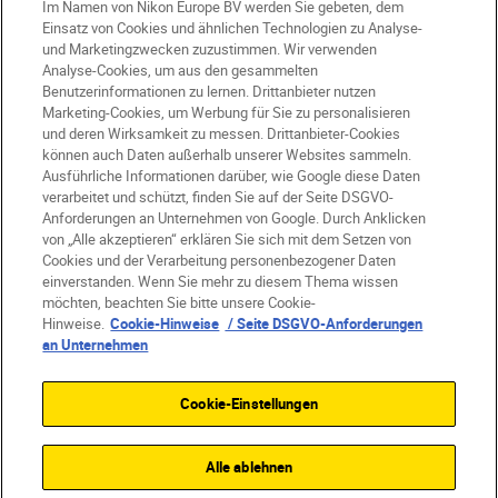
Im Namen von Nikon Europe BV werden Sie gebeten, dem
Einsatz von Cookies und ähnlichen Technologien zu Analyse-
und Marketingzwecken zuzustimmen. Wir verwenden
Analyse-Cookies, um aus den gesammelten
Benutzerinformationen zu lernen. Drittanbieter nutzen
Marketing-Cookies, um Werbung für Sie zu personalisieren
und deren Wirksamkeit zu messen. Drittanbieter-Cookies
DE
Nikon Sites
können auch Daten außerhalb unserer Websites sammeln.
Kontakt
Datenschutzhinweis
Ausführliche Informationen darüber, wie Google diese Daten
Nutzungsbedingungen
verarbeitet und schützt, finden Sie auf der Seite DSGVO-
Anforderungen an Unternehmen von Google. Durch Anklicken
Geschäftsbedingungen des Nikon Stores
von „Alle akzeptieren“ erklären Sie sich mit dem Setzen von
Cookie-Hinweise
Barrierefreiheit
Cookies und der Verarbeitung personenbezogener Daten
Cookie-Einstellungen
einverstanden. Wenn Sie mehr zu diesem Thema wissen
© 2026 Nikon
möchten, beachten Sie bitte unsere Cookie-
Hinweise.
Cookie-Hinweise
/ Seite DSGVO-Anforderungen
an Unternehmen
SKIP
Cookie-Einstellungen
Alle ablehnen