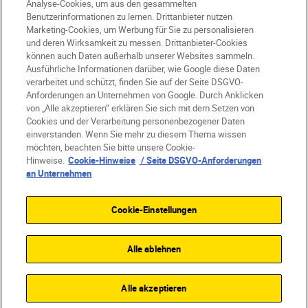
Analyse-Cookies, um aus den gesammelten
DE
Nikon Sites
Benutzerinformationen zu lernen. Drittanbieter nutzen
Kontakt
Datenschutzhinweis
Marketing-Cookies, um Werbung für Sie zu personalisieren
und deren Wirksamkeit zu messen. Drittanbieter-Cookies
Nutzungsbedingungen
können auch Daten außerhalb unserer Websites sammeln.
Geschäftsbedingungen des Nikon Stores
Ausführliche Informationen darüber, wie Google diese Daten
Cookie-Hinweise
Barrierefreiheit
verarbeitet und schützt, finden Sie auf der Seite DSGVO-
Cookie-Einstellungen
Anforderungen an Unternehmen von Google. Durch Anklicken
von „Alle akzeptieren“ erklären Sie sich mit dem Setzen von
© 2026 Nikon
Cookies und der Verarbeitung personenbezogener Daten
einverstanden. Wenn Sie mehr zu diesem Thema wissen
möchten, beachten Sie bitte unsere Cookie-
Hinweise.
Cookie-Hinweise
/ Seite DSGVO-Anforderungen
SKIP
an Unternehmen
Cookie-Einstellungen
Alle ablehnen
Alle akzeptieren