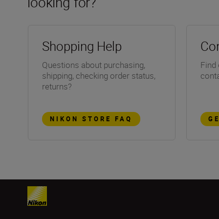
looking for?
Shopping Help
Con
Questions about purchasing,
Find 
shipping, checking order status,
conta
returns?
NIKON STORE FAQ
G