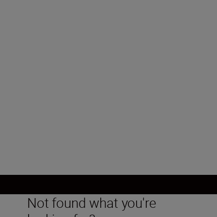
600 mm
Lichtstärke
f/4
Kleinste Blende
f/22
Mehr laden
Not found what you're