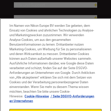
Hilfe und Support
Firma
Im Namen von Nikon Europe BV werden Sie gebeten, dem
Einsatz von Cookies und ähnlichen Technologien zu Analyse-
und Marketingzwecken zuzustimmen. Wir verwenden
Analyse-Cookies, um aus den gesammelten
Benutzerinformationen zu lernen. Drittanbieter nutzen
Marketing-Cookies, um Werbung für Sie zu personalisieren
und deren Wirksamkeit zu messen. Drittanbieter-Cookies
können auch Daten außerhalb unserer Websites sammeln.
Ausführliche Informationen darüber, wie Google diese Daten
verarbeitet und schützt, finden Sie auf der Seite DSGVO-
Anforderungen an Unternehmen von Google. Durch Anklicken
von „Alle akzeptieren“ erklären Sie sich mit dem Setzen von
Cookies und der Verarbeitung personenbezogener Daten
DE
Nikon Sites
einverstanden. Wenn Sie mehr zu diesem Thema wissen
möchten, beachten Sie bitte unsere Cookie-
Kontakt
Datenschutzhinweis
Hinweise.
Cookie-Hinweise
/ Seite DSGVO-Anforderungen
Nutzungsbedingungen
an Unternehmen
Geschäftsbedingungen des Nikon Stores
Cookie-Hinweise
Barrierefreiheit