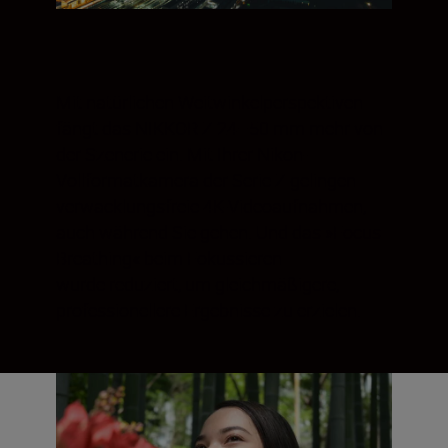
Mit natürlichen Weitwinkelperspektiven
fängt das NIKKOR Z 24–50 mm mehr von
der Szenerie ein. Mit Ihrer Nikon-
Vollformatkamera der Serie Z gelingen
verwacklungsfreie 4K-Videoaufnahmen,
auch während Sie gehen. Und das »Focus
Breathing« beim Fokussieren
wurde reduziert, um gleichmäßigere,
professionellere Ergebnisse zu erzielen.