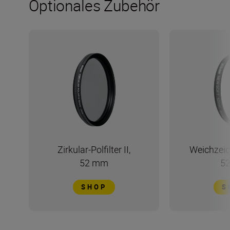
Optionales Zubehör
Zirkular-Polfilter II,
Weichzeic
52 mm
5
SHOP
S