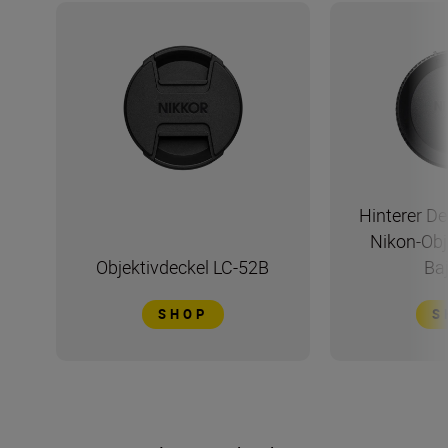
Hinterer De
Nikon-Obj
Objektivdeckel LC-52B
Ba
SHOP
S