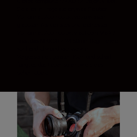
Dieses kompakte NIKKOR-Z-Objektiv lässt
Sie alles in Frage stellen, was Sie über
Vollformat-Zoomobjektive zu wissen
glaubten. Als kleinstes und leichtestes
Vollformat-Zoomobjektiv auf dem Markt¹
lässt das NIKKOR Z 24-50mm Begriffe wie
»unhandlich« und »schwer« in
Vergessenheit geraten. Klein und scharf
fängt es das Leben so ein, wie Sie es
sehen. Überall.