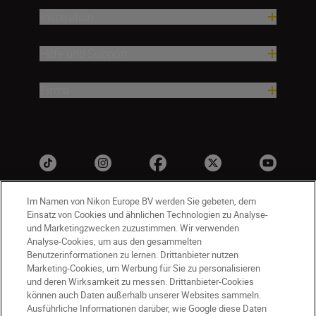
Inspiration
Hilfe und Support
Firma
Im Namen von Nikon Europe BV werden Sie gebeten, dem
Einsatz von Cookies und ähnlichen Technologien zu Analyse-
und Marketingzwecken zuzustimmen. Wir verwenden
Analyse-Cookies, um aus den gesammelten
Benutzerinformationen zu lernen. Drittanbieter nutzen
Marketing-Cookies, um Werbung für Sie zu personalisieren
und deren Wirksamkeit zu messen. Drittanbieter-Cookies
DE
Nikon Sites
können auch Daten außerhalb unserer Websites sammeln.
Kontakt
Datenschutzhinweis
Ausführliche Informationen darüber, wie Google diese Daten