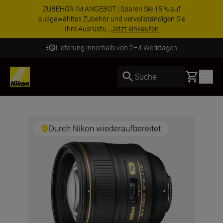
ZUBEHÖR IM ANGEBOT | Sparen Sie 15 % auf
ausgewähltes Zubehör und vervollständigen Sie
Ihre Ausrüstu...
Jetzt einkaufen
Lieferung innerhalb von 2–4 Werktagen
Basket
Suche
Durch Nikon wiederaufbereitet