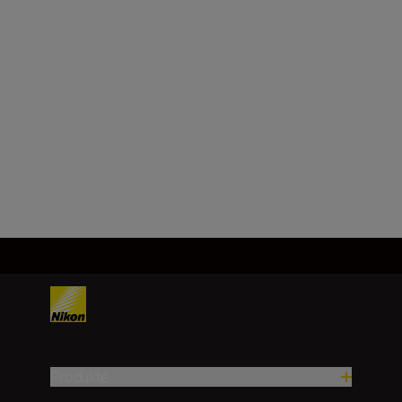
f/1.4
Kleinste Blende
f/16
Mehr laden
Produkte