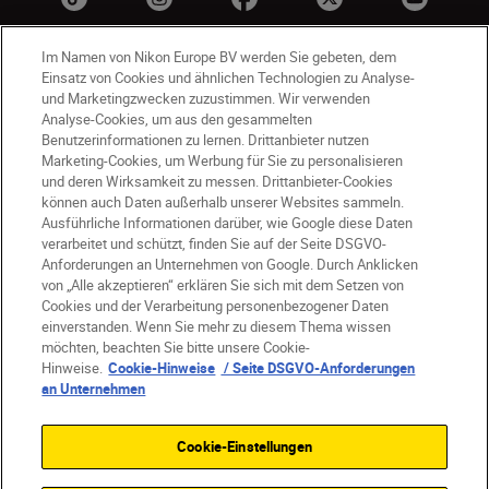
Im Namen von Nikon Europe BV werden Sie gebeten, dem
Einsatz von Cookies und ähnlichen Technologien zu Analyse-
und Marketingzwecken zuzustimmen. Wir verwenden
Analyse-Cookies, um aus den gesammelten
Benutzerinformationen zu lernen. Drittanbieter nutzen
Marketing-Cookies, um Werbung für Sie zu personalisieren
und deren Wirksamkeit zu messen. Drittanbieter-Cookies
DE
Nikon Sites
können auch Daten außerhalb unserer Websites sammeln.
Kontakt
Datenschutzhinweis
Ausführliche Informationen darüber, wie Google diese Daten
Nutzungsbedingungen
verarbeitet und schützt, finden Sie auf der Seite DSGVO-
Geschäftsbedingungen des Nikon Stores
Anforderungen an Unternehmen von Google. Durch Anklicken
von „Alle akzeptieren“ erklären Sie sich mit dem Setzen von
Cookie-Hinweise
Barrierefreiheit
Cookies und der Verarbeitung personenbezogener Daten
Cookie-Einstellungen
einverstanden. Wenn Sie mehr zu diesem Thema wissen
© 2026 Nikon
möchten, beachten Sie bitte unsere Cookie-
Hinweise.
Cookie-Hinweise
/ Seite DSGVO-Anforderungen
an Unternehmen
SKIP
Cookie-Einstellungen