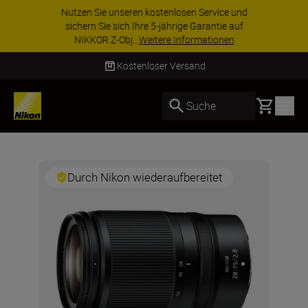
Nutzen Sie unseren kostenlosen Service und
sichern Sie sich Ihre 5-jährige Garantie auf
NIKKOR Z-Obj...
Weitere Informationen
Kostenloser Versand
Basket
Suche
Durch Nikon wiederaufbereitet