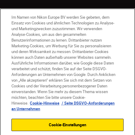
Im Namen von Nikon Europe BV werden Sie gebeten, dem
Einsatz von Cookies und ähnlichen Technologien zu Analyse-
und Marketingzwecken zuzustimmen. Wir verwenden
Analyse-Cookies, um aus den gesammelten
Benutzerinformationen zu lernen. Drittanbieter nutzen
DE
Nikon Sites
Marketing-Cookies, um Werbung für Sie zu personalisieren
und deren Wirksamkeit zu messen. Drittanbieter-Cookies
Kontakt
Datenschutzhinweis
können auch Daten außerhalb unserer Websites sammeln.
Nutzungsbedingungen
Ausführliche Informationen darüber, wie Google diese Daten
Geschäftsbedingungen des Nikon Stores
verarbeitet und schützt, finden Sie auf der Seite DSGVO-
Anforderungen an Unternehmen von Google. Durch Anklicken
Cookie-Hinweise
Barrierefreiheit
von „Alle akzeptieren“ erklären Sie sich mit dem Setzen von
Cookie-Einstellungen
Cookies und der Verarbeitung personenbezogener Daten
© 2026 Nikon
einverstanden. Wenn Sie mehr zu diesem Thema wissen
möchten, beachten Sie bitte unsere Cookie-
Hinweise.
Cookie-Hinweise
/ Seite DSGVO-Anforderungen
an Unternehmen
SKIP
Cookie-Einstellungen