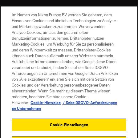
Im Namen von Nikon Europe BV werden Sie gebeten, dem
Einsatz von Cookies und ähnlichen Technologien zu Analyse-
und Marketingzwecken zuzustimmen. Wir verwenden
Analyse-Cookies, um aus den gesammelten
Benutzerinformationen zu lernen. Drittanbieter nutzen
DE
Nikon Sites
Marketing-Cookies, um Werbung für Sie zu personalisieren
und deren Wirksamkeit zu messen. Drittanbieter-Cookies
Kontakt
Datenschutzhinweis
können auch Daten außerhalb unserer Websites sammeln.
Nutzungsbedingungen
Ausführliche Informationen darüber, wie Google diese Daten
Geschäftsbedingungen des Nikon Stores
verarbeitet und schützt, finden Sie auf der Seite DSGVO-
Anforderungen an Unternehmen von Google. Durch Anklicken
Cookie-Hinweise
Barrierefreiheit
von „Alle akzeptieren“ erklären Sie sich mit dem Setzen von
Cookie-Einstellungen
Cookies und der Verarbeitung personenbezogener Daten
© 2026 Nikon
einverstanden. Wenn Sie mehr zu diesem Thema wissen
möchten, beachten Sie bitte unsere Cookie-
Hinweise.
Cookie-Hinweise
/ Seite DSGVO-Anforderungen
an Unternehmen
SKIP
Cookie-Einstellungen