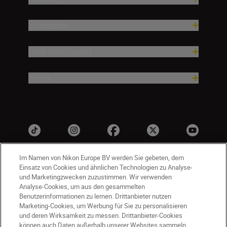
Inspiration
Hilfe und Support
Firma
Im Namen von Nikon Europe BV werden Sie gebeten, dem
Einsatz von Cookies und ähnlichen Technologien zu Analyse-
und Marketingzwecken zuzustimmen. Wir verwenden
Analyse-Cookies, um aus den gesammelten
Benutzerinformationen zu lernen. Drittanbieter nutzen
Marketing-Cookies, um Werbung für Sie zu personalisieren
und deren Wirksamkeit zu messen. Drittanbieter-Cookies
DE
Nikon Sites
können auch Daten außerhalb unserer Websites sammeln.