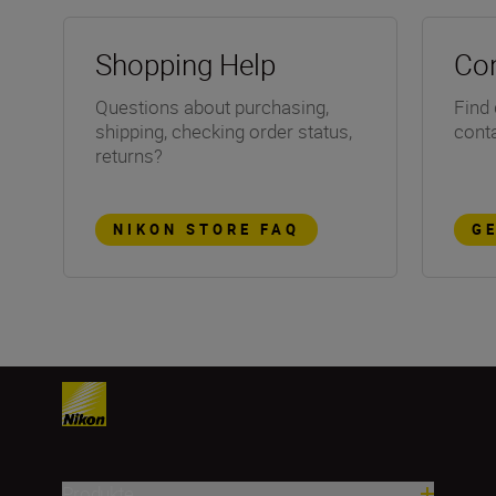
Shopping Help
Con
Questions about purchasing,
Find 
shipping, checking order status,
conta
returns?
NIKON STORE FAQ
G
Produkte