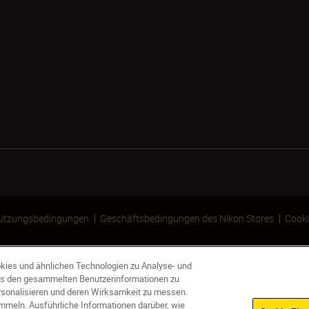
utzungsbedingungen
Geschäftsbedingungen des Nikon Stores
Cooki
kies und ähnlichen Technologien zu Analyse- und
s den gesammelten Benutzerinformationen zu
ersonalisieren und deren Wirksamkeit zu messen.
mmeln. Ausführliche Informationen darüber, wie