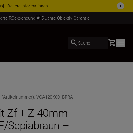
lständigen Sie Ihre Ausrüstu...
Jetzt einkaufen
ierte Rücksendung
5 Jahre Objektiv-Garantie
Basket
Suche
 (Artikelnummer)
:
VOA120K001BRRA
it Zf + Z 40mm
E/Sepiabraun –