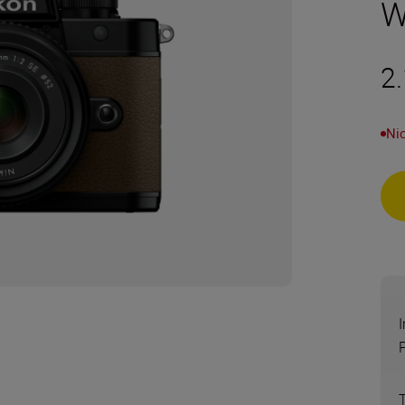
W
2
Nic