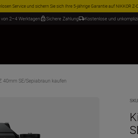
HÖR IM ANGEBOT | Sparen Sie 15 % auf ausgewähltes Zubehör und vervol
b von 2–4 Werktagen
Sichere Zahlung
Kostenlose und unkompliz
+ Z 40mm SE/Sepiabraun kaufen
SKU
K
S