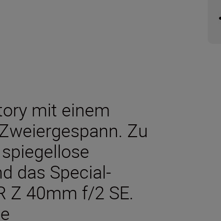
tory mit einem
 Zweiergespann. Zu
 spiegellose
d das Special-
OR Z 40mm f/2 SE.
ke