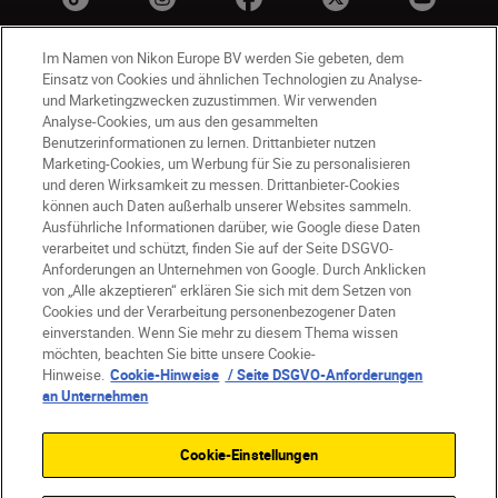
Im Namen von Nikon Europe BV werden Sie gebeten, dem
Einsatz von Cookies und ähnlichen Technologien zu Analyse-
und Marketingzwecken zuzustimmen. Wir verwenden
Analyse-Cookies, um aus den gesammelten
Benutzerinformationen zu lernen. Drittanbieter nutzen
Marketing-Cookies, um Werbung für Sie zu personalisieren
und deren Wirksamkeit zu messen. Drittanbieter-Cookies
DE
Nikon Sites
können auch Daten außerhalb unserer Websites sammeln.
Kontakt
Datenschutzhinweis
Ausführliche Informationen darüber, wie Google diese Daten
Nutzungsbedingungen
verarbeitet und schützt, finden Sie auf der Seite DSGVO-
Geschäftsbedingungen des Nikon Stores
Anforderungen an Unternehmen von Google. Durch Anklicken
von „Alle akzeptieren“ erklären Sie sich mit dem Setzen von
Cookie-Hinweise
Barrierefreiheit
Cookies und der Verarbeitung personenbezogener Daten
Cookie-Einstellungen
einverstanden. Wenn Sie mehr zu diesem Thema wissen
© 2026 Nikon
möchten, beachten Sie bitte unsere Cookie-
Hinweise.
Cookie-Hinweise
/ Seite DSGVO-Anforderungen
an Unternehmen
SKIP
Cookie-Einstellungen