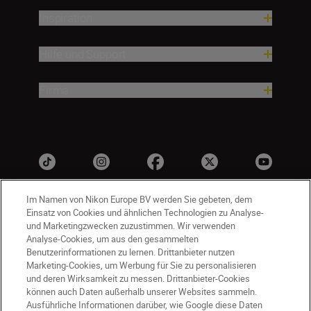
Inspiration
Hilfe und Support
Firma
Im Namen von Nikon Europe BV werden Sie gebeten, dem
Einsatz von Cookies und ähnlichen Technologien zu Analyse-
und Marketingzwecken zuzustimmen. Wir verwenden
Analyse-Cookies, um aus den gesammelten
Benutzerinformationen zu lernen. Drittanbieter nutzen
Marketing-Cookies, um Werbung für Sie zu personalisieren
und deren Wirksamkeit zu messen. Drittanbieter-Cookies
DE
Nikon Sites
können auch Daten außerhalb unserer Websites sammeln.
Kontakt
Datenschutzhinweis
Ausführliche Informationen darüber, wie Google diese Daten