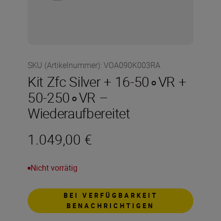
SKU (Artikelnummer)
:
VOA090K003RA
Kit Zfc Silver + 16-50∘VR +
50-250∘VR –
Wiederaufbereitet
1.049,00 €
Nicht vorrätig
BEI VERFÜGBARKEIT
BENACHRICHTIGEN