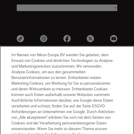
Firma
Im Namen von Nikon Europe BV werden Sie gebeten, dem
Einsatz von Cookies und ähnlichen Technologien zu Analyse-
und Marketingzwecken zuzustimmen. Wir verwenden
Analyse-Cookies, um aus den gesammelten
Benutzerinformationen zu lernen. Drittanbieter nutzen
Marketing-Cookies, um Werbung für Sie zu personalisieren
und deren Wirksamkeit zu messen. Drittanbieter-Cookies
DE
Nikon Sites
können auch Daten außerhalb unserer Websites sammeln.
Kontakt
Datenschutzhinweis
Ausführliche Informationen darüber, wie Google diese Daten
Nutzungsbedingungen
verarbeitet und schützt, finden Sie auf der Seite DSGVO-
Geschäftsbedingungen des Nikon Stores
Anforderungen an Unternehmen von Google. Durch Anklicken
von „Alle akzeptieren“ erklären Sie sich mit dem Setzen von
Cookie-Hinweise
Barrierefreiheit
Cookies und der Verarbeitung personenbezogener Daten
Cookie-Einstellungen
einverstanden. Wenn Sie mehr zu diesem Thema wissen
© 2026 Nikon