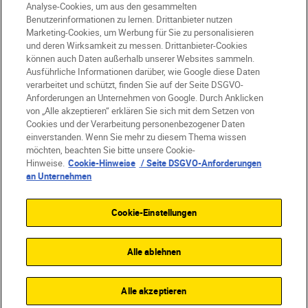
Analyse-Cookies, um aus den gesammelten
Benutzerinformationen zu lernen. Drittanbieter nutzen
DE
Nikon Sites
Marketing-Cookies, um Werbung für Sie zu personalisieren
Kontakt
Datenschutzhinweis
und deren Wirksamkeit zu messen. Drittanbieter-Cookies
können auch Daten außerhalb unserer Websites sammeln.
Nutzungsbedingungen
Ausführliche Informationen darüber, wie Google diese Daten
Geschäftsbedingungen des Nikon Stores
verarbeitet und schützt, finden Sie auf der Seite DSGVO-
Cookie-Hinweise
Barrierefreiheit
Anforderungen an Unternehmen von Google. Durch Anklicken
von „Alle akzeptieren“ erklären Sie sich mit dem Setzen von
Cookie-Einstellungen
Cookies und der Verarbeitung personenbezogener Daten
© 2026 Nikon
einverstanden. Wenn Sie mehr zu diesem Thema wissen
möchten, beachten Sie bitte unsere Cookie-
Hinweise.
Cookie-Hinweise
/ Seite DSGVO-Anforderungen
an Unternehmen
SKIP
Cookie-Einstellungen
Alle ablehnen
Alle akzeptieren