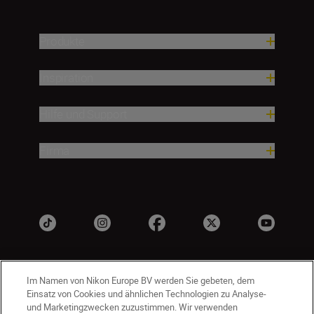
Produkte
Inspiration
Hilfe und Support
Firma
Im Namen von Nikon Europe BV werden Sie gebeten, dem
Einsatz von Cookies und ähnlichen Technologien zu Analyse-
und Marketingzwecken zuzustimmen. Wir verwenden