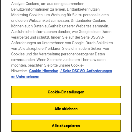
Analyse-Cookies, um aus den gesammelten
Benutzerinformationen zu lernen. Drittanbieter nutzen
Marketing-Cookies, um Werbung für Sie zu personalisieren
DE
Nikon Sites
und deren Wirksamkeit zu messen. Drittanbieter-Cookies
können auch Daten außerhalb unserer Websites sammeln.
Kontakt
Datenschutzhinweis
Ausführliche Informationen darüber, wie Google diese Daten
Nutzungsbedingungen
verarbeitet und schützt, finden Sie auf der Seite DSGVO-
Geschäftsbedingungen des Nikon Stores
Anforderungen an Unternehmen von Google. Durch Anklicken
Cookie-Hinweise
Barrierefreiheit
von „Alle akzeptieren“ erklären Sie sich mit dem Setzen von
Cookies und der Verarbeitung personenbezogener Daten
Cookie-Einstellungen
einverstanden. Wenn Sie mehr zu diesem Thema wissen
© 2026 Nikon
möchten, beachten Sie bitte unsere Cookie-
Hinweise.
Cookie-Hinweise
/ Seite DSGVO-Anforderungen
an Unternehmen
SKIP
Cookie-Einstellungen
Alle ablehnen
Alle akzeptieren