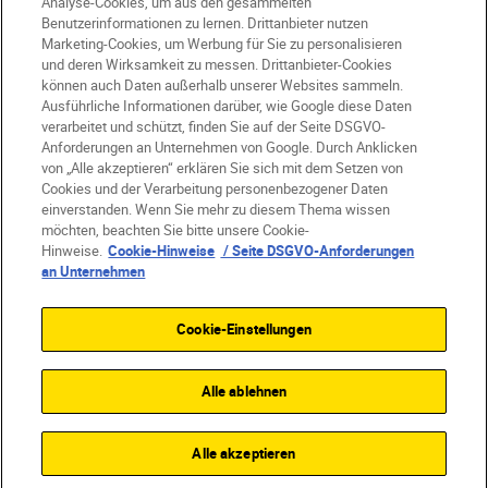
Analyse-Cookies, um aus den gesammelten
Benutzerinformationen zu lernen. Drittanbieter nutzen
DE
Nikon Sites
Marketing-Cookies, um Werbung für Sie zu personalisieren
Kontakt
Datenschutzhinweis
und deren Wirksamkeit zu messen. Drittanbieter-Cookies
können auch Daten außerhalb unserer Websites sammeln.
Nutzungsbedingungen
Ausführliche Informationen darüber, wie Google diese Daten
Geschäftsbedingungen des Nikon Stores
verarbeitet und schützt, finden Sie auf der Seite DSGVO-
Cookie-Hinweise
Barrierefreiheit
Anforderungen an Unternehmen von Google. Durch Anklicken
Cookie-Einstellungen
von „Alle akzeptieren“ erklären Sie sich mit dem Setzen von
Cookies und der Verarbeitung personenbezogener Daten
© 2026 Nikon
einverstanden. Wenn Sie mehr zu diesem Thema wissen
möchten, beachten Sie bitte unsere Cookie-
Hinweise.
Cookie-Hinweise
/ Seite DSGVO-Anforderungen
an Unternehmen
SKIP
Cookie-Einstellungen
Alle ablehnen
Alle akzeptieren