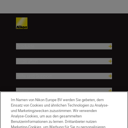
Produkte
Inspiration
Hilfe und Support
Firma
Im Namen von Nikon Europe BV werden Sie gebeten, dem
Einsatz von Cookies und ähnlichen Technologien zu Analyse-
und Marketingzwecken zuzustimmen. Wir verwenden
Analyse-Cookies, um aus den gesammelten
Benutzerinformationen zu lernen. Drittanbieter nutzen
Marketing-Cookies, um Werbung für Sie zu personalisieren