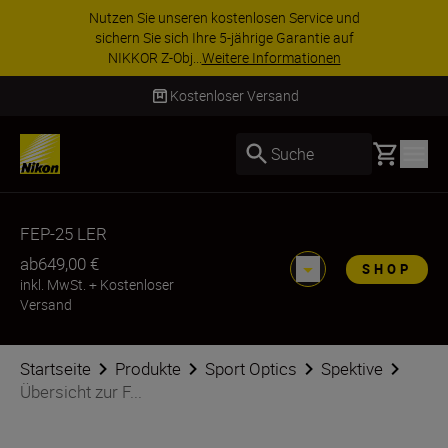
Nutzen Sie unseren kostenlosen Service und
sichern Sie sich Ihre 5-jährige Garantie auf
NIKKOR Z-Obj...
Weitere Informationen
Kostenloser Versand
Basket
Suche
FEP-25 LER
ab
649,00 €
SHOP
inkl. MwSt.
+
Kostenloser
Versand
Startseite
Produkte
Sport Optics
Spektive
Übersicht zur F...