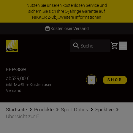
Nutzen Sie unseren kostenlosen Service und
sichern Sie sich Ihre 5-jährige Garantie auf
NIKKOR Z-Obj...
Weitere Informationen
Kostenloser Versand
Basket
Suche
FEP-38W
ab
529,00 €
SHOP
inkl. MwSt.
+
Kostenloser
Versand
Startseite
Produkte
Sport Optics
Spektive
Übersicht zur F...