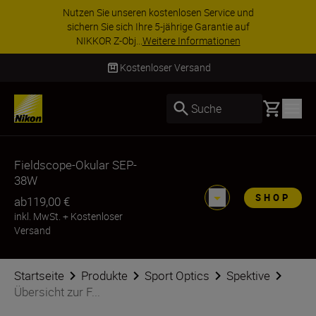
Nutzen Sie unseren kostenlosen Service und
sichern Sie sich Ihre 5-jährige Garantie auf
NIKKOR Z-Obj...
Weitere Informationen
Kostenloser Versand
Basket
Suche
Fieldscope-Okular SEP-
38W
SHOP
ab
119,00 €
inkl. MwSt.
+
Kostenloser
Versand
Startseite
Produkte
Sport Optics
Spektive
Übersicht zur F...