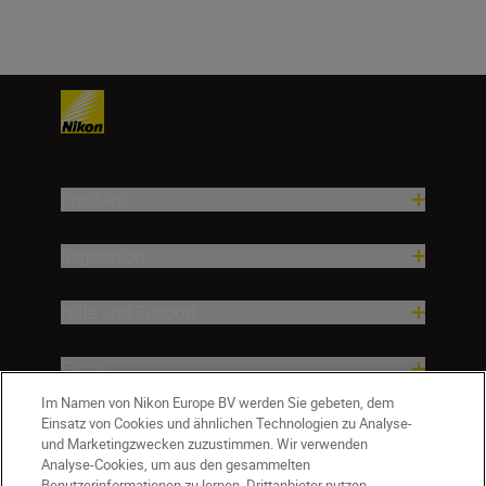
Produkte
Inspiration
Hilfe und Support
Firma
Im Namen von Nikon Europe BV werden Sie gebeten, dem
Einsatz von Cookies und ähnlichen Technologien zu Analyse-
und Marketingzwecken zuzustimmen. Wir verwenden
Analyse-Cookies, um aus den gesammelten
Benutzerinformationen zu lernen. Drittanbieter nutzen