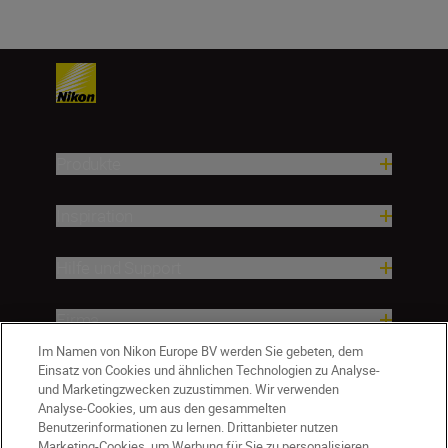
Produkte
Inspiration
Hilfe und Support
Firma
Im Namen von Nikon Europe BV werden Sie gebeten, dem
Einsatz von Cookies und ähnlichen Technologien zu Analyse-
und Marketingzwecken zuzustimmen. Wir verwenden
Analyse-Cookies, um aus den gesammelten
Benutzerinformationen zu lernen. Drittanbieter nutzen
Marketing-Cookies, um Werbung für Sie zu personalisieren