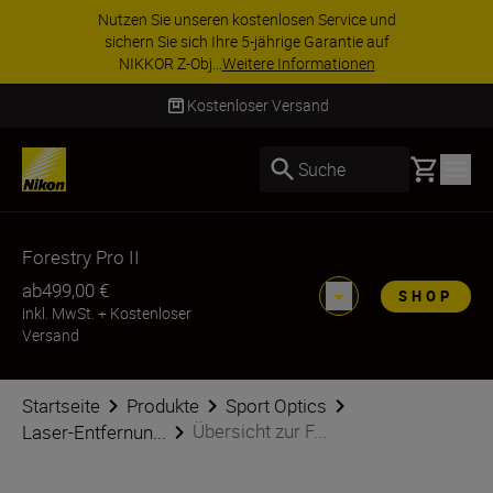
Nutzen Sie unseren kostenlosen Service und
sichern Sie sich Ihre 5-jährige Garantie auf
NIKKOR Z-Obj...
Weitere Informationen
Kostenloser Versand
Basket
Suche
Forestry Pro II
ab
499,00 €
SHOP
inkl. MwSt.
+
Kostenloser
Versand
Startseite
Produkte
Sport Optics
Übersicht zur F...
Laser-Entfernun...