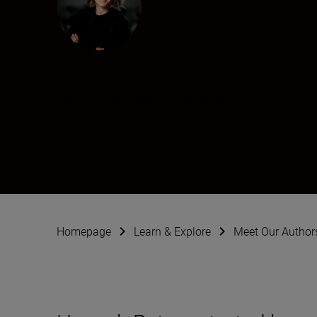
Hannah Peters
Fotograf:in
•
Sport und Action
Homepage
Learn & Explore
Meet Our Author