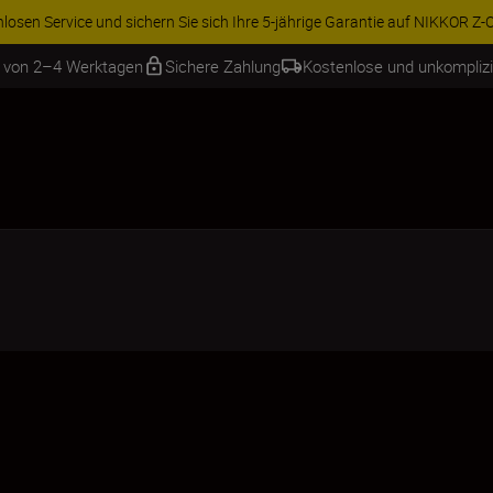
ren Sie 15 % auf ausgewähltes Zubehör und vervollständigen Sie Ihre A
b von 2–4 Werktagen
Sichere Zahlung
Kostenlose und unkompliz