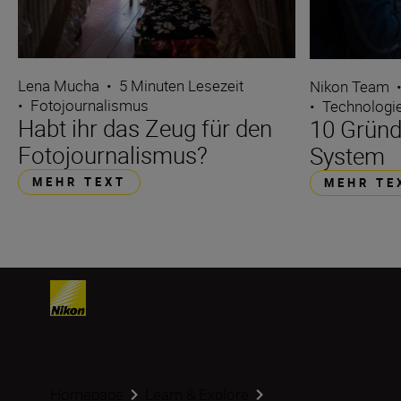
Lena Mucha
•
5 Minuten Lesezeit
Nikon Team
•
Fotojournalismus
•
Technologi
Habt ihr das Zeug für den
10 Gründ
Fotojournalismus?
System
MEHR TEXT
MEHR TE
Homepage
Learn & Explore