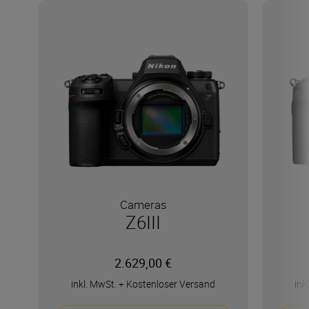
Cameras
Z6III
2.629,00 €
inkl. MwSt.
+
Kostenloser Versand
ink