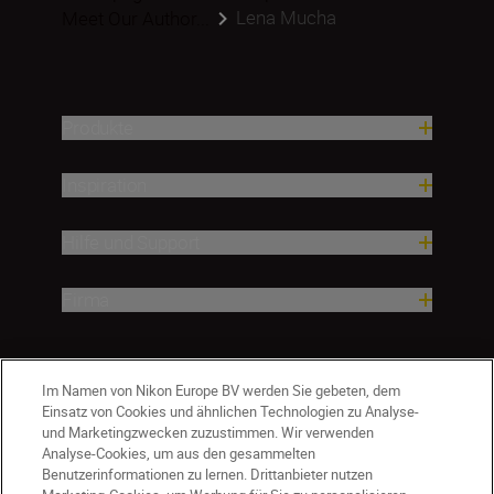
Lena Mucha
Meet Our Author...
Produkte
Inspiration
Hilfe und Support
Firma
Im Namen von Nikon Europe BV werden Sie gebeten, dem
Einsatz von Cookies und ähnlichen Technologien zu Analyse-
und Marketingzwecken zuzustimmen. Wir verwenden
Analyse-Cookies, um aus den gesammelten
Benutzerinformationen zu lernen. Drittanbieter nutzen