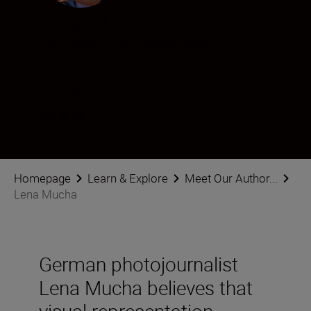
Lena Mucha
Fotograf:in
•
Fotojournalismus
Folgen Sie Lena Mucha auf sozialen Medien.
Homepage
Learn & Explore
Meet Our Author...
Lena Mucha
German photojournalist
Lena Mucha believes that
visual representation