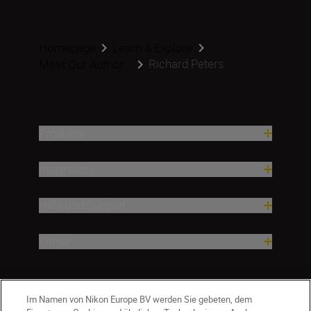
Homepage
Learn & Explore
Richard Peters
Meet Our Author...
Produkte
Inspiration
Hilfe und Support
Firma
Im Namen von Nikon Europe BV werden Sie gebeten, dem