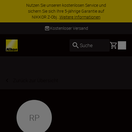
Nutzen Sie unseren kostenlosen Service und
sichern Sie sich Ihre 5-jährige Garantie auf
NIKKOR Z-Obj...
Weitere Informationen
Kostenloser Versand
Basket
Suche
Zurück zur Übersicht
RP