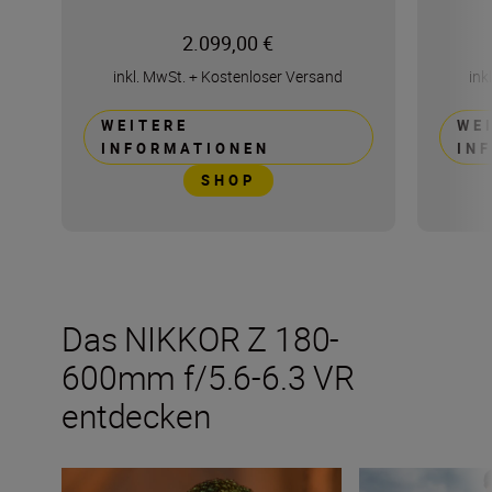
2.099,00 €
inkl. MwSt.
+
Kostenloser Versand
ink
WEITERE
WE
INFORMATIONEN
IN
SHOP
Das NIKKOR Z 180-
600mm f/5.6-6.3 VR
entdecken
Tipps und Tricks: Das Beste aus dem neuen Supertele
Wie viele Objekti