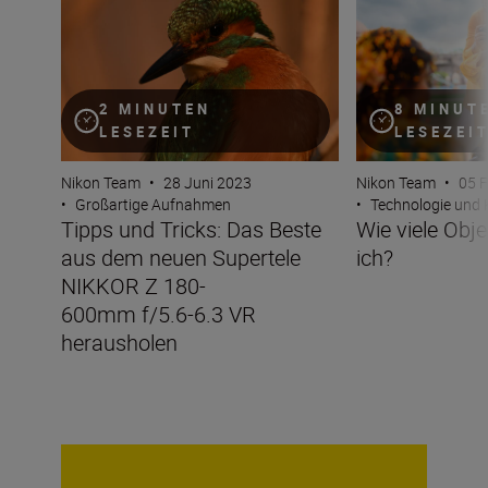
2 MINUTEN
8 MINUT
LESEZEIT
LESEZEI
Nikon Team
•
28 Juni 2023
Nikon Team
•
05 F
•
Großartige Aufnahmen
•
Technologie und
Tipps und Tricks: Das Beste
Wie viele Obj
aus dem neuen Supertele
ich?
NIKKOR Z 180-
600mm f/5.6-6.3 VR
herausholen