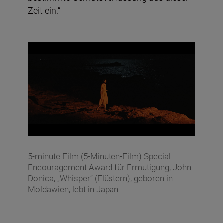
Zeit ein.“
5-minute Film (5-Minuten-Film) Special
Encouragement Award für Ermutigung, John
Donica, „Whisper“ (Flüstern), geboren in
Moldawien, lebt in Japan