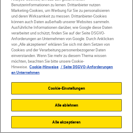
ihrem Land haben, wie mir einer von ihnen
Benutzerinformationen zu lernen. Drittanbieter nutzen
sagte: Es ist in meinem Kopf, in meinem
Marketing-Cookies, um Werbung für Sie zu personalisieren
und deren Wirksamkeit zu messen. Drittanbieter-Cookies
Blut und in meinem Herzen.“
können auch Daten außerhalb unserer Websites sammeln.
Ausführliche Informationen darüber, wie Google diese Daten
verarbeitet und schützt, finden Sie auf der Seite DSGVO-
Excellence Award für Photo Story
Anforderungen an Unternehmen von Google. Durch Anklicken
von „Alle akzeptieren“ erklären Sie sich mit dem Setzen von
(Fotostorys), Yi Liu, „生命的舞台 (The Stage
Cookies und der Verarbeitung personenbezogener Daten
of Life) (Die Bühne des Lebens)“, China
einverstanden. Wenn Sie mehr zu diesem Thema wissen
möchten, beachten Sie bitte unsere Cookie-
Hinweise.
Cookie-Hinweise
/ Seite DSGVO-Anforderungen
an Unternehmen
Cookie-Einstellungen
Alle ablehnen
Alle akzeptieren