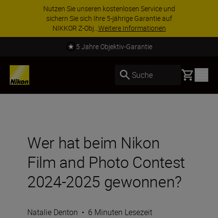
ZUBEHÖR IM ANGEBOT | Sparen Sie 15 % auf
ausgewähltes Zubehör und vervollständigen Sie
Ihre Ausrüstu...
Jetzt einkaufen
Kostenloser Versand
Basket
Suche
Wer hat beim Nikon
Film and Photo Contest
2024-2025 gewonnen?
Natalie Denton
•
6 Minuten Lesezeit