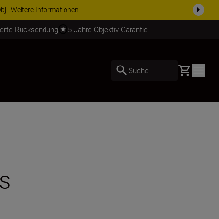
usrüstu...
Jetzt einkaufen
ierte Rücksendung
5 Jahre Objektiv-Garantie
Basket
Suche
ss