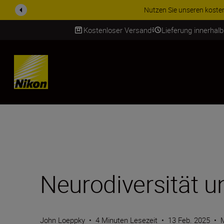
ZUBEHÖR IM ANGEBOT | Spa
Kostenloser Versand
Lieferung innerhal
SKIP
Neurodiversität u
John Loeppky
•
4 Minuten Lesezeit
•
13 Feb. 2025
•