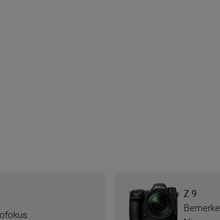
Z 9
Bemerke
tofokus