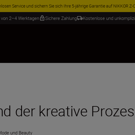
ren Sie 15 % auf ausgewähltes Zubehör und vervollständigen Sie Ihre A
b von 2–4 Werktagen
Sichere Zahlung
Kostenlose und unkompliz
nd der kreative Proze
Mode und Beauty