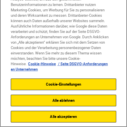
der Stille. Diese Bild fängt nicht nur die
Benutzerinformationen zu lernen. Drittanbieter nutzen
Schönheit ein, sondern auch das zeitlose
Marketing-Cookies, um Werbung für Sie zu personalisieren
und deren Wirksamkeit zu messen. Drittanbieter-Cookies
Streben der Menschheit nach dem
können auch Daten außerhalb unserer Websites sammeln.
Unendlichen. Ich wollte jenen flüchtigen,
Ausführliche Informationen darüber, wie Google diese Daten
jeden Tag nur wenige Minuten weilenden
verarbeitet und schützt, finden Sie auf der Seite DSGVO-
Anforderungen an Unternehmen von Google. Durch Anklicken
Augenblick verewigen, in dem die Natur
von „Alle akzeptieren“ erklären Sie sich mit dem Setzen von
das Menschengemachte berührt –
Cookies und der Verarbeitung personenbezogener Daten
geradezu wie in einem langsamen, aber
einverstanden. Wenn Sie mehr zu diesem Thema wissen
möchten, beachten Sie bitte unsere Cookie-
kurzen Tanz.“
Hinweise.
Cookie-Hinweise
/ Seite DSGVO-Anforderungen
Richard Delahoyde
an Unternehmen
@rdelaphoto
„Ich hatte ein Zimmer im Hotel Sevilla
Cookie-Einstellungen
Center in Sevilla, einem der wenigen
Hochhaushotels der Stadt. Zu meinem
Alle ablehnen
großen Glück gab es einen Westbalkon. Ich
habe jede Menge Versuche gebraucht, um
Alle akzeptieren
den richtigen Moment zu treffen. Das Licht