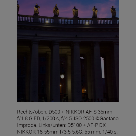
Rechts/oben: D500 + NIKKOR AF-S 35mm
f/1.8 G ED, 1/200 s, f/4.5, ISO 2500 ©Gaetano
Improda. Links/unten: D5100 + AF-P DX
NIKKOR 18-55mm f/3.5-5.6G, 55 mm, 1/40 s,