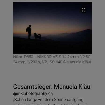
Nikon D850 + NIKKOR AF-S 14-24mm f/2.8G,
24 mm, 1/200 s, f/2, ISO 640 ©Manuela Kläui
Gesamtsieger:
Manuela Kläui
@mklphotography.ch
„Schon lange vor dem Sonnenaufgang