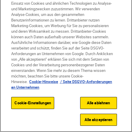
Einsatz von Cookies und ähnlichen Technologien zu Analyse-
Schneeflocken zu fotografieren ist leichter
und Marketingzwecken zuzustimmen. Wir verwenden
gesagt als getan, denn die
Analyse-Cookies, um aus den gesammelten
Benutzerinformationen zu lernen. Drittanbieter nutzen
Wetterbedingungen sind die halbe
Marketing-Cookies, um Werbung für Sie zu personalisieren
Herausforderung. Bei starkem Schneefall
und deren Wirksamkeit zu messen. Drittanbieter-Cookies
ist es schwierig, eine einzelne Schneeflocke
können auch Daten außerhalb unserer Websites sammeln.
Ausführliche Informationen darüber, wie Google diese Daten
zu isolieren; daher ist leichter Schnee mit
verarbeitet und schützt, finden Sie auf der Seite DSGVO-
wenig Wind ideal. Wählt als Nächstes
Anforderungen an Unternehmen von Google. Durch Anklicken
euren Hintergrund. Wählt einen dunkleren
von „Alle akzeptieren“ erklären Sie sich mit dem Setzen von
Cookies und der Verarbeitung personenbezogener Daten
Hintergrund, zum Beispiel mit Zweigen
einverstanden. Wenn Sie mehr zu diesem Thema wissen
oder Blättern. Oder nehmt eine
möchten, beachten Sie bitte unsere Cookie-
Hinweise.
Cookie-Hinweise
/ Seite DSGVO-Anforderungen
Schneeflocke auf euren Handschuhen oder
an Unternehmen
einem Schal auf. Norris liebt es, fallende
Schneeflocken im Vordergrund zu
Cookie-Einstellungen
Alle ablehnen
fotografieren. Er empfiehlt, mit einer Blende
von f/16 zu beginnen, damit die Flocken
Alle akzeptieren
scharf bleiben.
Geringe Tiefenschärfe für