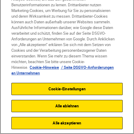
Benutzerinformationen zu lernen. Drittanbieter nutzen
Das Wertvollste, was man bei der
Marketing-Cookies, um Werbung für Sie zu personalisieren
Erstellung eines Dokumentarfilms tun
und deren Wirksamkeit zu messen. Drittanbieter-Cookies
können auch Daten außerhalb unserer Websites sammeln.
kann, ist, authentisch zu sein – gegenüber
Ausführliche Informationen darüber, wie Google diese Daten
sich selbst, aber auch gegenüber den
verarbeitet und schützt, finden Sie auf der Seite DSGVO-
Protagonist:innen und dem, was sie über
Anforderungen an Unternehmen von Google. Durch Anklicken
von „Alle akzeptieren“ erklären Sie sich mit dem Setzen von
ihr Leben erzählen. Sie sind so freundlich,
Cookies und der Verarbeitung personenbezogener Daten
einen in ihre Welt zu lassen – als
einverstanden. Wenn Sie mehr zu diesem Thema wissen
möchten, beachten Sie bitte unsere Cookie-
Filmemacher:innen haben wir die Pflicht,
Hinweise.
Cookie-Hinweise
/ Seite DSGVO-Anforderungen
sie so authentisch wie möglich
an Unternehmen
darzustellen.
* Mit den Apps
Nikon Snapbridge
,
NX Field
Cookie-Einstellungen
oder
NX Tether
kann man die
Zoomfunktion des
NIKKOR Z 28-135mm
Alle ablehnen
f/4 PZ
drahtlos bedienen. Separat dazu
gibt es den
Nikon MC-N10
als
Alle akzeptieren
kabelgebundene Fernbedienung.