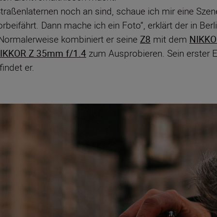
raßenlaternen noch an sind, schaue ich mir eine Szene 
beifährt. Dann mache ich ein Foto“, erklärt der in Berl
 Normalerweise kombiniert er seine
Z8
mit dem
NIKKO
IKKOR Z 35mm f/1.4
zum Ausprobieren. Sein erster Ei
indet er.