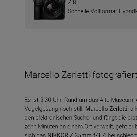
Z 8
Schnelle Vollformat-Hybri
Marcello Zerletti fotograf
Es ist 5:30 Uhr. Rund um das Alte Museum, d
Vogelgesang noch still.
Marcello Zerletti
, al
den elektronischen Sucher und fängt die erst
zehn Minuten an einem Ort verweilt, geht er b
sich das
NIKKOR Z 35mm f/1.4
bei schlech