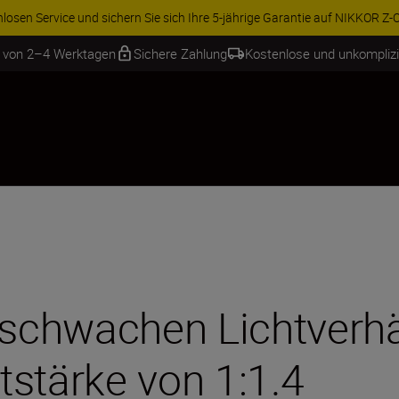
ren Sie 15 % auf ausgewähltes Zubehör und vervollständigen Sie Ihre A
b von 2–4 Werktagen
Sichere Zahlung
Kostenlose und unkompliz
 schwachen Lichtverhä
htstärke von 1:1.4