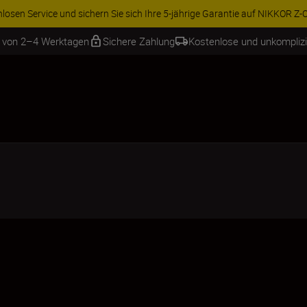
ren Sie 15 % auf ausgewähltes Zubehör und vervollständigen Sie Ihre A
b von 2–4 Werktagen
Sichere Zahlung
Kostenlose und unkompliz