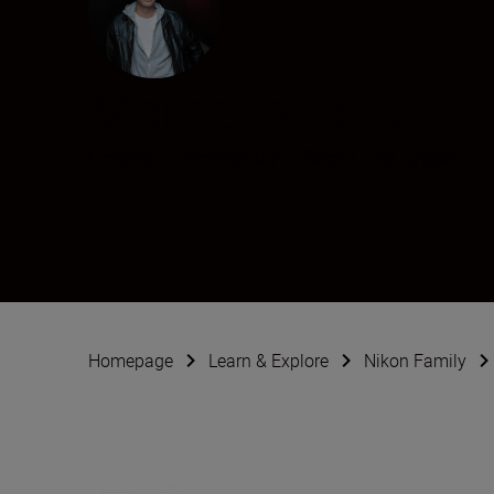
Marcello Zerletti
Creator
•
Architektur
•
Street und Urban
Homepage
Learn & Explore
Nikon Family