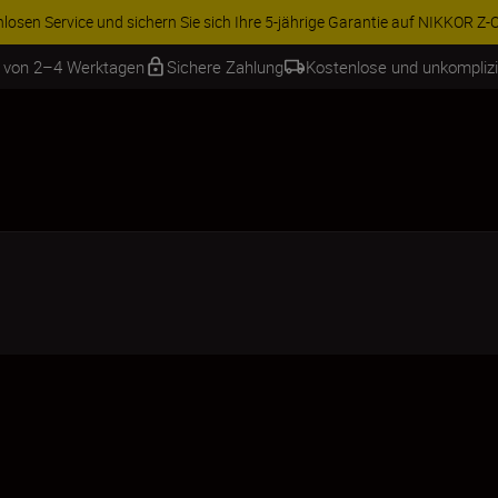
ren Sie 15 % auf ausgewähltes Zubehör und vervollständigen Sie Ihre A
b von 2–4 Werktagen
Sichere Zahlung
Kostenlose und unkompliz