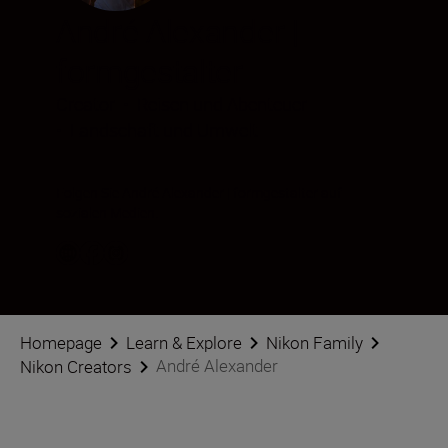
André Alexander |
formgestalter
Creator
•
Reisen und Abenteuer
•
Landschaft und Umwelt
Folgen Sie André Alexander | formgestalter auf
sozialen Medien.
Homepage
Learn & Explore
Nikon Family
André Alexander
Nikon Creators