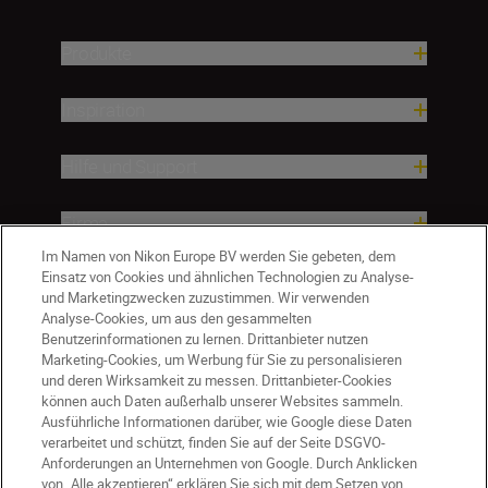
Produkte
Inspiration
Hilfe und Support
Firma
Im Namen von Nikon Europe BV werden Sie gebeten, dem
Einsatz von Cookies und ähnlichen Technologien zu Analyse-
und Marketingzwecken zuzustimmen. Wir verwenden
Analyse-Cookies, um aus den gesammelten
Benutzerinformationen zu lernen. Drittanbieter nutzen
Marketing-Cookies, um Werbung für Sie zu personalisieren
und deren Wirksamkeit zu messen. Drittanbieter-Cookies
können auch Daten außerhalb unserer Websites sammeln.
Ausführliche Informationen darüber, wie Google diese Daten
verarbeitet und schützt, finden Sie auf der Seite DSGVO-
Anforderungen an Unternehmen von Google. Durch Anklicken
von „Alle akzeptieren“ erklären Sie sich mit dem Setzen von