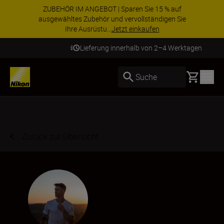
ZUBEHÖR IM ANGEBOT | Sparen Sie 15 % auf
ausgewähltes Zubehör und vervollständigen Sie
Ihre Ausrüstu...
Jetzt einkaufen
Lieferung innerhalb von 2–4 Werktagen
Basket
Suche
Zurück zur Übersicht