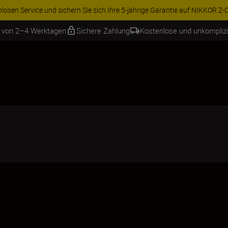
ren Sie 15 % auf ausgewähltes Zubehör und vervollständigen Sie Ihre A
b von 2–4 Werktagen
Sichere Zahlung
Kostenlose und unkompliz