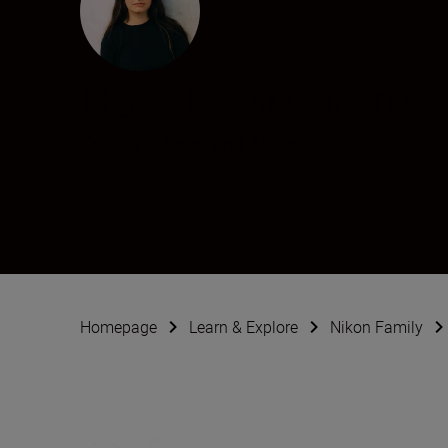
Dani K Monteiro
Creator
•
Sport und Action
Homepage
Learn & Explore
Nikon Family