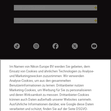
Hilfe und Support
Firma
Im Namen von Nikon Europe BV werden Sie gebeten, dem
Einsatz von Cookies und ähnlichen Technologien zu Analyse-
und Marketingzwecken zuzustimmen. Wir verwenden
Analyse-Cookies, um aus den gesammelten
Benutzerinformationen zu lernen. Drittanbieter nutzen
DE
Nikon Sites
Marketing-Cookies, um Werbung für Sie zu personalisieren
Kontakt
Datenschutzhinweis
und deren Wirksamkeit zu messen. Drittanbieter-Cookies
können auch Daten außerhalb unserer Websites sammeln.
Nutzungsbedingungen
Ausführliche Informationen darüber, wie Google diese Daten
Geschäftsbedingungen des Nikon Stores
verarbeitet und schützt, finden Sie auf der Seite DSGVO-