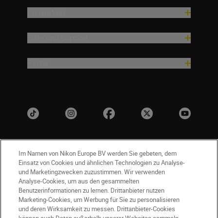
Inspiration
Hilfe und Support
Firma
Im Namen von Nikon Europe BV werden Sie gebeten, dem
Einsatz von Cookies und ähnlichen Technologien zu Analyse-
und Marketingzwecken zuzustimmen. Wir verwenden
Analyse-Cookies, um aus den gesammelten
Benutzerinformationen zu lernen. Drittanbieter nutzen
DE
Nikon Sites
Marketing-Cookies, um Werbung für Sie zu personalisieren
und deren Wirksamkeit zu messen. Drittanbieter-Cookies
Kontakt
Datenschutzhinweis